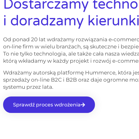
Dostarczamy techno
i doradzamy kierunk
Od ponad 20 lat wdrażamy rozwiązania e‑commerce
on‑line firm w wielu branżach, są skuteczne i bezpi
To nie tylko technologia, ale także cała nasza wiedz
którą wkładamy w każdy projekt i rozwój e-commer
Wdrażamy autorską platformę Hummerce, która j
sprzedaży on-line B2C i B2B oraz daje ogromne m
systemu przez lata.
Sprawdź proces wdrożenia