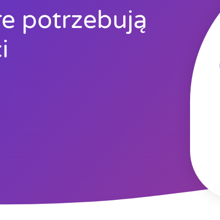
óre potrzebują
i