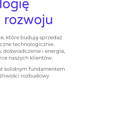
logię
i rozwoju
, które budują sprzedaż
eczne technologicznie.
a, doświadczenie i energia,
ce naszych klientów.
est solidnym fundamentem
ożliwości rozbudowy