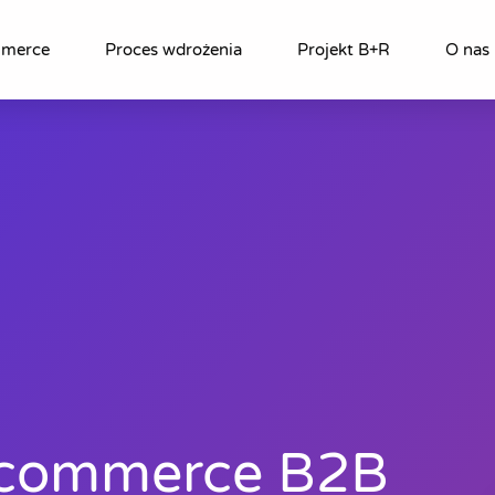
mmerce
Proces wdrożenia
Projekt B+R
O nas
-commerce B2B