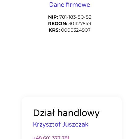
Dane firmowe
NIP:
781-183-80-83
REGON:
301127549
KRS:
0000324907
Dział handlowy
Krzysztof Juszczak
+48 601 377 781