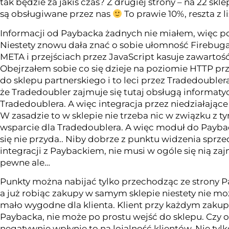
tak będzie za jakiś czas? Z drugiej strony – na 22 s
są obsługiwane przez nas
To prawie 10%, reszta z li
Informacji od Paybacka żadnych nie miałem, więc po
Niestety znowu dała znać o sobie ułomność Firebuga
META i przejściach przez JavaScript kasuje zawartoś
Obejrzałem sobie co się dzieje na poziomie HTTP p
do sklepu partnerskiego i to leci przez Tradedoubler
że Tradedoubler zajmuje się tutaj obsługą informat
Tradedoublera. A więc integracja przez niedziałające 
W zasadzie to w sklepie nie trzeba nic w związku z 
wsparcie dla Tradedoublera. A więc moduł do Paybac
się nie przyda.. Niby dobrze z punktu widzenia spr
integracji z Paybackiem, nie musi w ogóle się nią za
pewne ale…
Punkty można nabijać tylko przechodząc ze strony Pa
a już robiąc zakupy w samym sklepie niestety nie m
mało wygodne dla klienta. Klient przy każdym zakup
Paybacka, nie może po prostu wejść do sklepu. Czy
negatywnie wpłynie to na lojalność klientów. Nie tyl