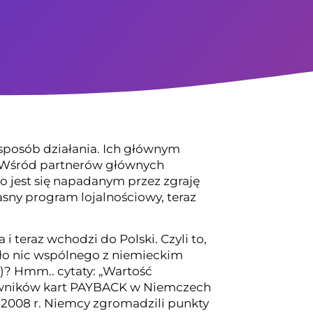
sposób działania. Ich głównym
ne. Wśród partnerów głównych
to jest się napadanym przez zgraję
ny program lojalnościowy, teraz
 teraz wchodzi do Polski. Czyli to,
iało nic wspólnego z niemieckim
)? Hmm.. cytaty: „Wartość
owników kart PAYBACK w Niemczech
W 2008 r. Niemcy zgromadzili punkty