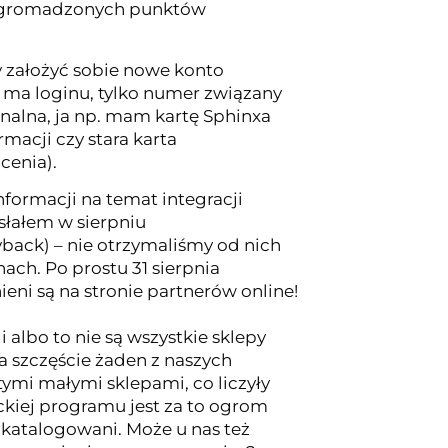
. zgromadzonych punktów
y założyć sobie nowe konto
 ma loginu, tylko numer związany
jonalna, ja np. mam kartę Sphinxa
macji czy stara karta
cenia).
nformacji na temat integracji
słałem w sierpniu
back) – nie otrzymaliśmy od nich
ch. Po prostu 31 sierpnia
ieni są na stronie partnerów online!
 albo to nie są wszystkie sklepy
a szczęście żaden z naszych
tymi małymi sklepami, co liczyły
ckiej programu jest za to ogrom
pokatalogowani. Może u nas też