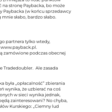
 na stronę Paybacka, bo może
hody Paybacka (w końcu sprzedawcy
 mnie słabo, bardzo słabo.
o partnera tylko wtedy,
z www.payback.pl.
taną zamówione podczas obecnej
ie Tradedoubler. Ale zasada
ka była „opłacalność” zbierania
 wynika, że uzbierać na coś
onych w sieci wynika jednak,
e będą zainteresowani? No chyba,
słów Kurskiego: „Ciemny lud