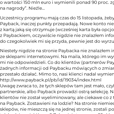
o wartości 150 mln euro i wymienili ponad 90 proc
na nagrody”. Nieźle…
Uczestnicy programu mają czas do 15 listopada, żeb
Payback, inaczej punkty przepadają. Nowe konto nie
z kartą jaką się otrzymuje (wcześniej karta była opc
z Paybackiem, oczywiście nigdzie nie znalazłem infor
do czegokolwiek mi się przyda, pewnie jest do wyrzu
Niestety nigdzie na stronie Paybacka nie znalazłem i
ze sklepami internetowymi. Na maila, którego im wy
mi nie odpowiedzieli. Co do klientów (partnerów Pay
żadnych informacji od Paybacku mówiących o zmiana
przestało działać. Mimo to, nasi klienci nadal wymien
http://www.payback.pl/pb/id/19034/index.html
Uwagę zwraca to, że tych sklepów tam jest mało, czyli
partnerskie, albo Payback prowadzi ostrą selekcję. N
klientów nie został wyeliminowany, ale ciekawe co z 
na Payback. Zostawieni na lodzie? Na stronie niemie
sklepów, nie mieszczą się na jednej stronie, zostali 