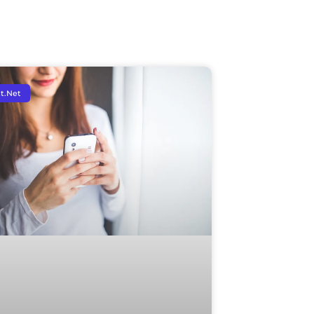
t.Net