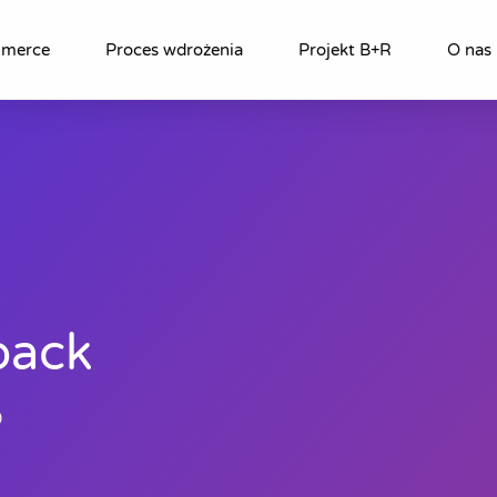
mmerce
Proces wdrożenia
Projekt B+R
O nas
back
9