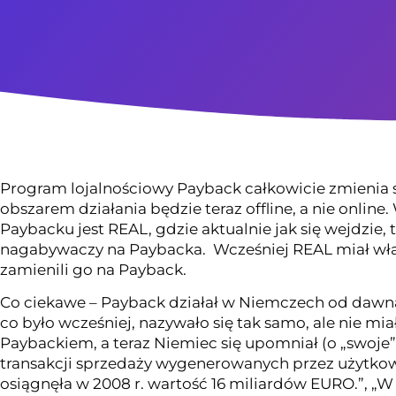
Program lojalnościowy Payback całkowicie zmienia 
obszarem działania będzie teraz offline, a nie onli
Paybacku jest REAL, gdzie aktualnie jak się wejdzie, 
nagabywaczy na Paybacka. Wcześniej REAL miał włas
zamienili go na Payback.
Co ciekawe – Payback działał w Niemczech od dawna i
co było wcześniej, nazywało się tak samo, ale nie m
Paybackiem, a teraz Niemiec się upomniał (o „swoje”
transakcji sprzedaży wygenerowanych przez użytk
osiągnęła w 2008 r. wartość 16 miliardów EURO.”, „