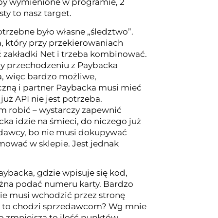
klepy wymienione w programie, 2
sty to nasz target.
trzebne było własne „śledztwo”.
, który przy przekierowaniach
ć zakładki Net i trzeba kombinować.
rzy przechodzeniu z Paybacka
a, więc bardzo możliwe,
yczną i partner Paybacka musi mieć
już API nie jest potrzeba.
tym robić – wystarczy zapewnić
ka idzie na śmieci, do niczego już
zedawcy, bo nie musi dokupywać
jmować w sklepie. Jest jednak
ybacka, gdzie wpisuje się kod,
ożna podać numeru karty. Bardzo
ie musi wchodzić przez stronę
 o to chodzi sprzedawcom? Wg mnie
ko zmniejsza to ilość punktów