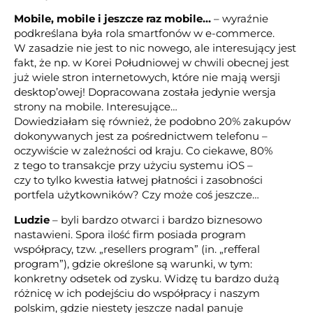
Mobile, mobile i jeszcze raz mobile…
– wyraźnie
podkreślana była rola smartfonów w e-commerce.
W zasadzie nie jest to nic nowego, ale interesujący jest
fakt, że np. w Korei Południowej w chwili obecnej jest
już wiele stron internetowych, które nie mają wersji
desktop’owej! Dopracowana została jedynie wersja
strony na mobile. Interesujące…
Dowiedziałam się również, że podobno 20% zakupów
dokonywanych jest za pośrednictwem telefonu –
oczywiście w zależności od kraju. Co ciekawe, 80%
z tego to transakcje przy użyciu systemu iOS –
czy to tylko kwestia łatwej płatności i zasobności
portfela użytkowników? Czy może coś jeszcze…
Ludzie
– byli bardzo otwarci i bardzo biznesowo
nastawieni. Spora ilość firm posiada program
współpracy, tzw. „resellers program” (in. „refferal
program”), gdzie określone są warunki, w tym:
konkretny odsetek od zysku. Widzę tu bardzo dużą
różnicę w ich podejściu do współpracy i naszym
polskim, gdzie niestety jeszcze nadal panuje