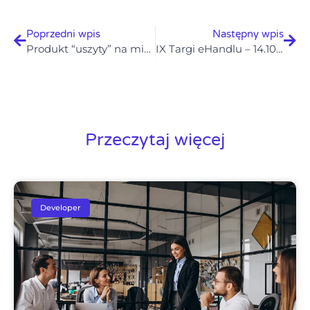
Poprzedni wpis
Następny wpis
Produkt “uszyty” na miarę Klienta, czyli słów kilka o personalizacji
IX Targi eHandlu – 14.10.2015 – Zapraszamy na stoisko B20
Przeczytaj więcej
Developer