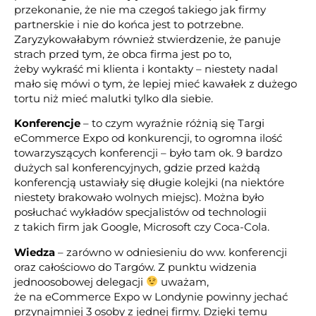
przekonanie, że nie ma czegoś takiego jak firmy
partnerskie i nie do końca jest to potrzebne.
Zaryzykowałabym również stwierdzenie, że panuje
strach przed tym, że obca firma jest po to,
żeby wykraść mi klienta i kontakty – niestety nadal
mało się mówi o tym, że lepiej mieć kawałek z dużego
tortu niż mieć malutki tylko dla siebie.
Konferencje
– to czym wyraźnie różnią się Targi
eCommerce Expo od konkurencji, to ogromna ilość
towarzyszących konferencji – było tam ok. 9 bardzo
dużych sal konferencyjnych, gdzie przed każdą
konferencją ustawiały się długie kolejki (na niektóre
niestety brakowało wolnych miejsc). Można było
posłuchać wykładów specjalistów od technologii
z takich firm jak Google, Microsoft czy Coca-Cola.
Wiedza
– zarówno w odniesieniu do ww. konferencji
oraz całościowo do Targów. Z punktu widzenia
jednoosobowej delegacji
uważam,
że na eCommerce Expo w Londynie powinny jechać
przynajmniej 3 osoby z jednej firmy. Dzięki temu