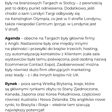
były na branżowych Targach w Stolicy – z pewnością
jest to dobry punkt odniesienia. Dodatkowo, jeśli
chodzi o sam Londyn Targi odbywały się
na Kensington Olympia, co jest w II strefie Londynu,
także nieopodal Centrum (przyp. w Londynie jest
V stref).
Agenda
– obecne na Targach były głównie firmy
z Anglii. Nastawione były one między innymi
na płatności i przesyłki do krajów trzecich, hosting,
czy automatyzację kontaktów z Klientem (cała sala
wystawców była temu poświęcona, pod osobną nazwą
Ecommerce Contact Expo). Zaobserwować można
były również dużo firm oferujących marketing
oraz leady – z i dla innych krajów niż UK.
Rynek
– poza samą Wielką Brytanią, kraje, które
są głównymi rynkami zbytu to Stany Zjednoczone,
Kanada, Japonia oraz Korea Południowa, częściowo
również Australia i Nowa Zelandia. Dla anglików nowe
rynki, to Brazylia i Rosja – właśnie tam szacują
największy potencjał!